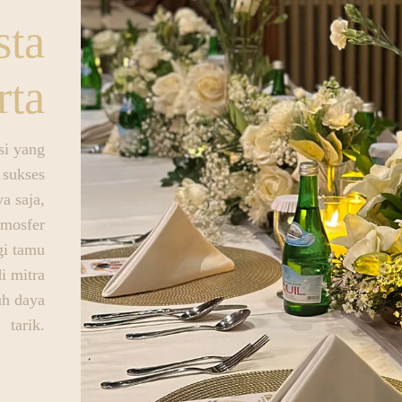
sta
rta
si yang
 sukses
a saja,
tmosfer
gi tamu
i mitra
uh daya
tarik.