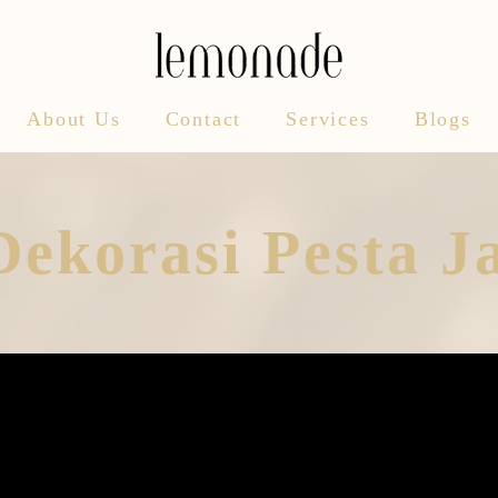
About Us
Contact
Services
Blogs
Dekorasi Pesta J