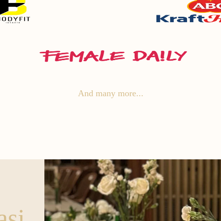
And many more...
asi