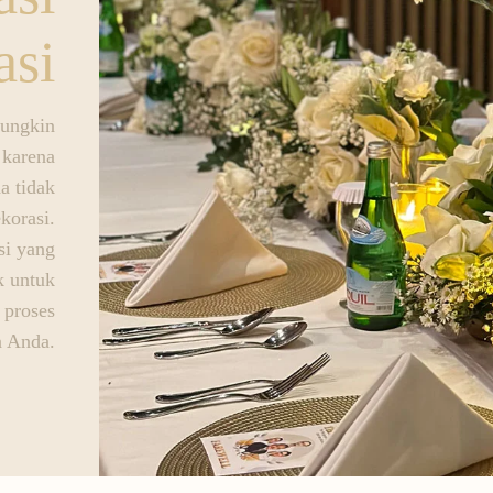
asi
mungkin
 karena
a tidak
korasi.
si yang
k untuk
 proses
n Anda.