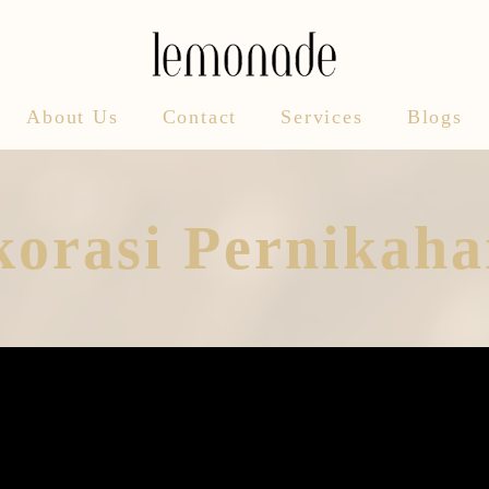
About Us
Contact
Services
Blogs
korasi Pernikaha