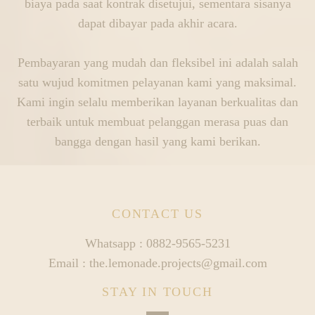
biaya pada saat kontrak disetujui, sementara sisanya
dapat dibayar pada akhir acara.
Pembayaran yang mudah dan fleksibel ini adalah salah
satu wujud komitmen pelayanan kami yang maksimal.
Kami ingin selalu memberikan layanan berkualitas dan
terbaik untuk membuat pelanggan merasa puas dan
bangga dengan hasil yang kami berikan.
CONTACT US
Whatsapp : 0882-9565-5231
Email :
the.lemonade.projects@gmail.com
STAY IN TOUCH