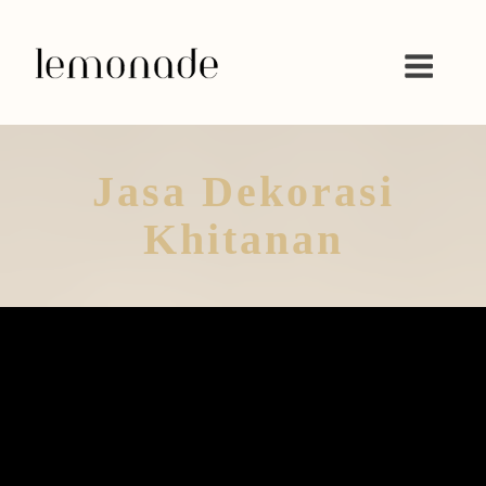
Jasa Dekorasi
Khitanan