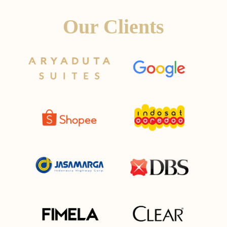
Our Clients