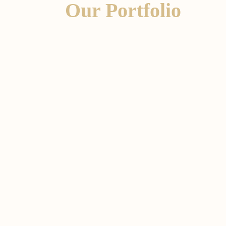
Our Portfolio