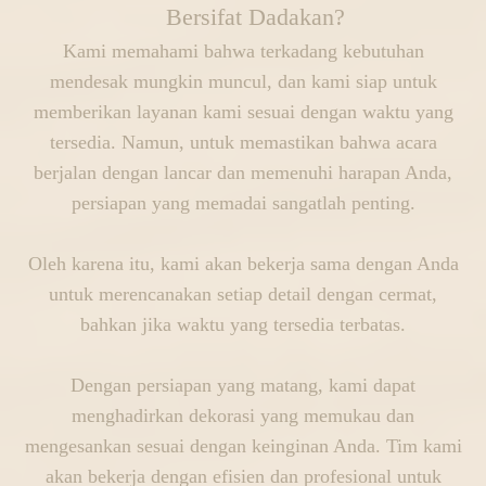
Bersifat Dadakan?
Kami memahami bahwa terkadang kebutuhan
mendesak mungkin muncul, dan kami siap untuk
memberikan layanan kami sesuai dengan waktu yang
tersedia. Namun, untuk memastikan bahwa acara
berjalan dengan lancar dan memenuhi harapan Anda,
persiapan yang memadai sangatlah penting.
Oleh karena itu, kami akan bekerja sama dengan Anda
untuk merencanakan setiap detail dengan cermat,
bahkan jika waktu yang tersedia terbatas.
Dengan persiapan yang matang, kami dapat
menghadirkan dekorasi yang memukau dan
mengesankan sesuai dengan keinginan Anda. Tim kami
akan bekerja dengan efisien dan profesional untuk