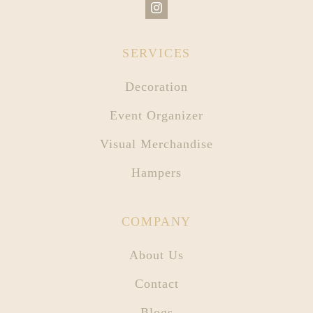
SERVICES
Decoration
Event Organizer
Visual Merchandise
Hampers
COMPANY
About Us
Contact
Blogs